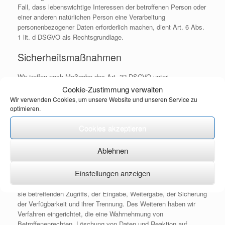
Fall, dass lebenswichtige Interessen der betroffenen Person oder
einer anderen natürlichen Person eine Verarbeitung
personenbezogener Daten erforderlich machen, dient Art. 6 Abs.
1 lit. d DSGVO als Rechtsgrundlage.
Sicherheitsmaßnahmen
Wir treffen nach Maßgabe des Art. 32 DSGVO unter
Berücksichtigung des Stands der Technik, der
Cookie-Zustimmung verwalten
Implementierungskosten und der Art, des Umfangs, der
Wir verwenden Cookies, um unsere Website und unseren Service zu
Umstände und der Zwecke der Verarbeitung sowie der
optimieren.
unterschiedlichen Eintrittswahrscheinlichkeit und Schwere des
Risikos für die Rechte und Freiheiten natürlicher Personen,
Cookies akzeptieren
geeignete technische und organisatorische Maßnahmen, um ein
dem Risiko angemessenes Schutzniveau zu gewährleisten.
Ablehnen
Zu den Maßnahmen gehören insbesondere die Sicherung der
Einstellungen anzeigen
Vertraulichkeit, Integrität und Verfügbarkeit von Daten durch
Kontrolle des physischen Zugangs zu den Daten, als auch des
sie betreffenden Zugriffs, der Eingabe, Weitergabe, der Sicherung
der Verfügbarkeit und ihrer Trennung. Des Weiteren haben wir
Verfahren eingerichtet, die eine Wahrnehmung von
Betroffenenrechten, Löschung von Daten und Reaktion auf