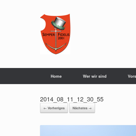
Home
Wer wir sind
Vor
2014_08_11_12_30_55
← Vorheriges
Nächstes →