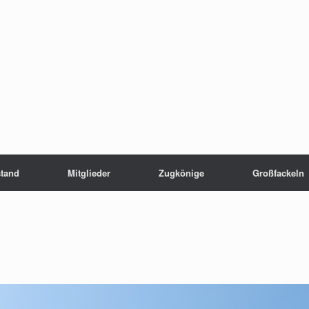
stand
Mitglieder
Zugkönige
Großfackeln